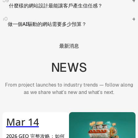
09
需要完整的301跳轉規劃、SEO檢測與結構化資料轉移。
什麼樣的網站設計最能讓客戶產生信任感？
我們確保新舊網站無縫接軌並提升搜尋能見度。
10
專業UI/UX與清晰解決方案。我們曾協助鼎泰豐、明治食
做一個AI驅動的網站需要多少預算？
品、明台產險等品牌，將實力轉化為直覺視覺建立專業形
象。
預算依需求而定。我們會根據具體需求提供清晰報價與量
最新消息
身打造的解決方案，避免隱藏成本。
NEWS
From
project
launches
to
industry
trends
—
follow
along
as
we
share
what’s
new
and
what’s
next.
Mar 14
2026 GEO 完整攻略：如何