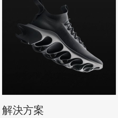
03
FAQ
FAQ
AI與搜尋趨勢
AI智能客服
產業經驗及ESG
網站開發與管理
成效與優化策略
04
News
05
News
Contact Us
Contact Us
解決方案