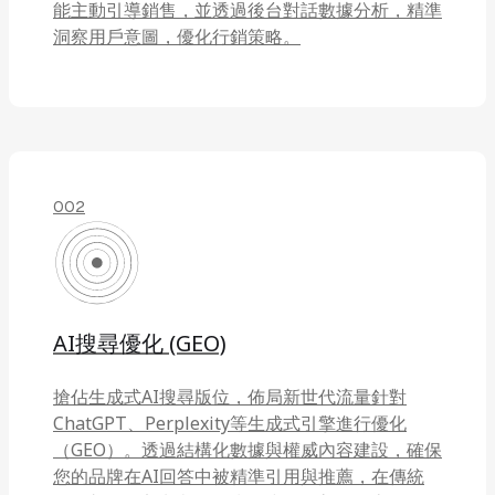
能主動引導銷售，並透過後台對話數據分析，精準
洞察用戶意圖，優化行銷策略。
002
AI搜尋優化 (GEO)
搶佔生成式AI搜尋版位，佈局新世代流量針對
ChatGPT、Perplexity等生成式引擎進行優化
（GEO）。透過結構化數據與權威內容建設，確保
您的品牌在AI回答中被精準引用與推薦，在傳統