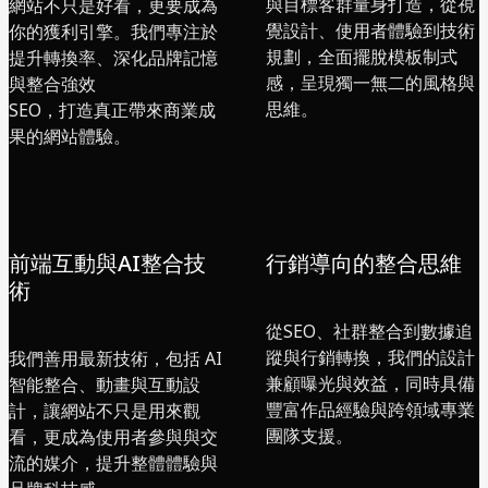
與目標客群量身打造，從視
網站不只是好看，更要成為
覺設計、使用者體驗到技術
你的獲利引擎。我們專注於
規劃，全面擺脫模板制式
提升轉換率、深化品牌記憶
感，呈現獨一無二的風格與
與整合強效
思維。
SEO，打造真正帶來商業成
果的網站體驗。
前端互動與AI整合技
行銷導向的整合思維
術
從SEO、社群整合到數據追
蹤與行銷轉換，我們的設計
我們善用最新技術，包括
AI
兼顧曝光與效益，同時具備
智能整合、動畫與互動設
豐富作品經驗與跨領域專業
計，讓網站不只是用來觀
團隊支援。
看，更成為使用者參與與交
流的媒介，提升整體體驗與