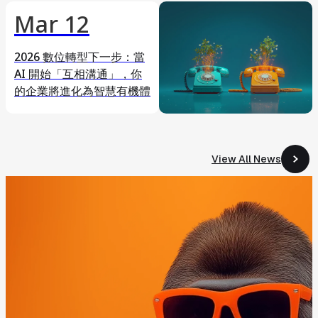
Mar 12
2026 數位轉型下一步：當
AI 開始「互相溝通」，你
的企業將進化為智慧有機體
View All News
View All News