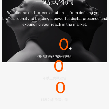
一站式佈局
We offer an end-to-end solution — from defining your
brand’s identity to building a powerful digital presence and
expanding your reach in the market.
0
個品牌網站的製作經驗
0
年以上實戰經驗
0
服務知名跨國企業