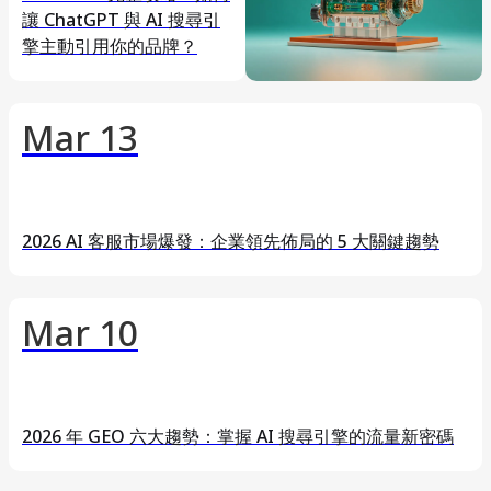
讓 ChatGPT 與 AI 搜尋引
擎主動引用你的品牌？
Mar 13
2026 AI 客服市場爆發：企業領先佈局的 5 大關鍵趨勢
Mar 10
2026 年 GEO 六大趨勢：掌握 AI 搜尋引擎的流量新密碼