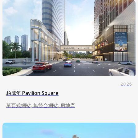
2025
柏威年 Pavilion Square
單頁式網站, 無後台網站, 房地產