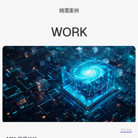
精選案例
WORK
2024