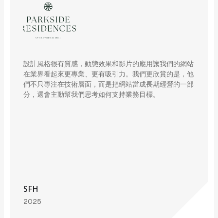
設計風格很有質感，動態效果和影片的應用讓我們的網站
在業界看起來更專業、更有吸引力。我們更欣賞的是，他
們不只專注在技術層面，而是把網站當成長期經營的一部
分，還會主動幫我們思考如何支持業務目標。
SFH
2025