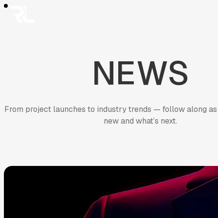
01
Work
跳
Work
至
熱門精選
AI 智能
品牌形象
半導體科技
電子商務
金融服務
房
02
Solution
主
Solution
要
AI智能客服
AI搜尋優化
SEO搜尋優化
房地產業
ESG
電商平台
03
FAQ
內
NEWS
FAQ
容
AI與搜尋趨勢
AI智能客服
產業經驗及ESG
網站開發與管理
成
04
News
05
News
Contact Us
Contact Us
From project launches to industry trends — follow along as
new and what’s next.