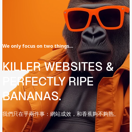
We
only
focus
on
two
things…
KILLER
WEBSITES
&
PERFECTLY
RIPE
BANANAS.
我們只在乎兩件事：網站成效，和香蕉夠不夠熟。