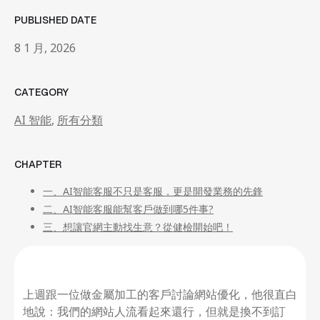
網站開發與管理
PUBLISHED DATE
成效與優化策略
04
News
8 1 月, 2026
05
News
Contact Us
Contact Us
CATEGORY
AI 智能
,
所有分類
CHAPTER
一、AI智能客服不只是客服，更是開發業務的先鋒
二、AI智能客服能幫客戶做到哪5件事?
三、想讓官網主動找生意？從健檢開始吧！
上週跟一位做金屬加工的客戶討論網站優化，他很直白
地說：我們的網站人流看起來還行，但就是換不到訂