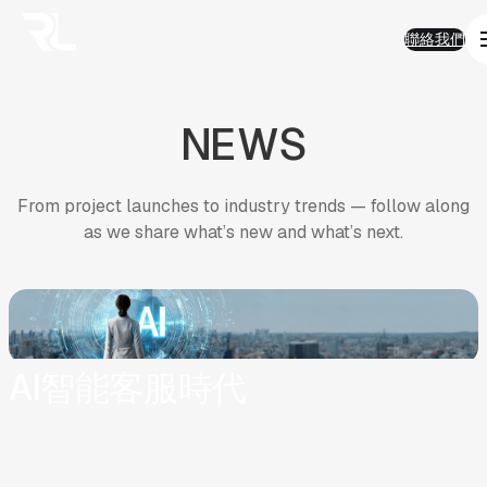
01
Work
跳
Work
聯絡我們
至
熱門精選
聯絡我們
主
AI 智能
要
品牌形象
內
半導體科技
NEWS
容
電子商務
金融服務
房地產
企業應用
From project launches to industry trends — follow along
永續發展
as we share what’s new and what’s next.
02
Solution
Solution
AI智能客服
AI搜尋優化
SEO搜尋優化
房地產業
ESG
AI智能客服時代
電商平台
03
FAQ
FAQ
AI與搜尋趨勢
AI智能客服
產業經驗及ESG