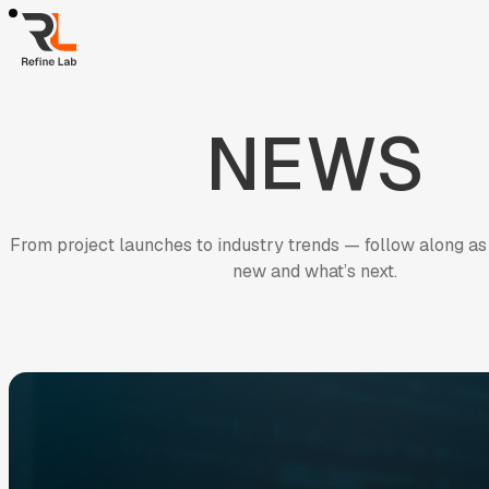
01
Work
跳
Work
至
熱門精選
AI 智能
品牌形象
半導體科技
電子商務
金融服務
房
02
Solution
主
Solution
要
AI智能客服
AI搜尋優化
SEO搜尋優化
房地產業
ESG
電商平台
03
FAQ
內
NEWS
FAQ
容
AI與搜尋趨勢
AI智能客服
產業經驗及ESG
網站開發與管理
成
04
News
05
News
Contact Us
Contact Us
From
project
launches
to
industry
trends
—
follow
along
as
new
and
what’s
next.