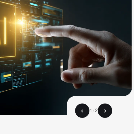
1
/
2
2