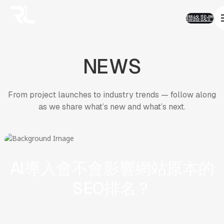
01
Work
跳
Work
聯絡我們
至
熱門精選
聯絡我們
主
AI 智能
要
品牌形象
內
半導體科技
NEWS
容
電子商務
金融服務
房地產
企業應用
From project launches to industry trends — follow along
永續發展
as we share what’s new and what’s next.
02
Solution
Solution
AI智能客服
AI搜尋優化
SEO搜尋優化
房地產業
Al導入會不會影響網站原本的
ESG
電商平台
SEO排名？
03
FAQ
FAQ
AI與搜尋趨勢
AI智能客服
產業經驗及ESG