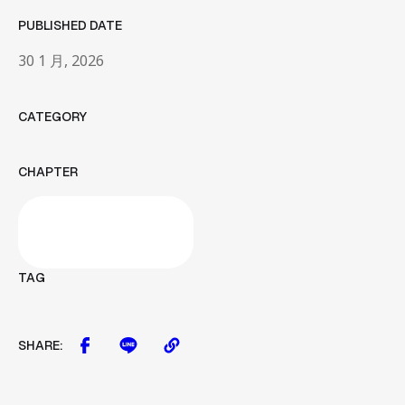
網站開發與管理
PUBLISHED DATE
成效與優化策略
04
News
30 1 月, 2026
05
News
Contact Us
Contact Us
CATEGORY
CHAPTER
TAG
SHARE: