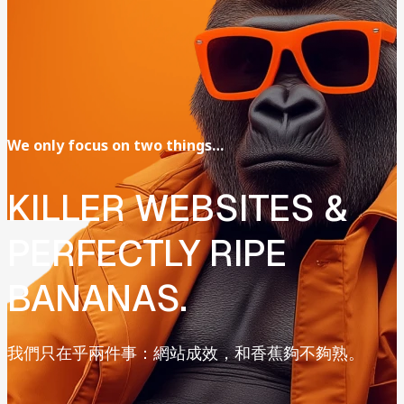
We
only
focus
on
two
things…
KILLER
WEBSITES
&
PERFECTLY
RIPE
BANANAS.
我們只在乎兩件事：網站成效，和香蕉夠不夠熟。