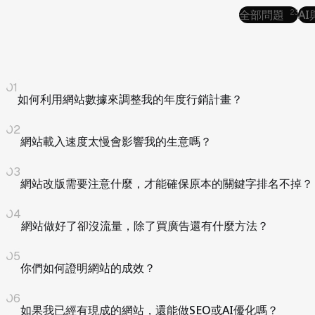
全部問題
A
23
全部問題
A
01
如何利用網站數據來調整我的年度行銷計畫？
02
網站載入速度太慢會影響我的生意嗎？
透過分析GA數據與AI客服對話紀錄，可以發現客戶新需求
03
網站改版需要注意什麼，才能確保原本的關鍵字排名不掉？
會。載入過慢會流失訪客。我們提供高效能網頁速度優化，
04
網站做好了卻沒流量，除了買廣告還有什麼方法？
改版需要完整的301跳轉規劃、SEO檢測與結構化資料轉
05
你們如何證明網站的成效？
除了廣告，您需要SEO與GEO（生成式引擎優化）。我們
06
如果我已經有現成的網站，還能做SEO或AI優化嗎？