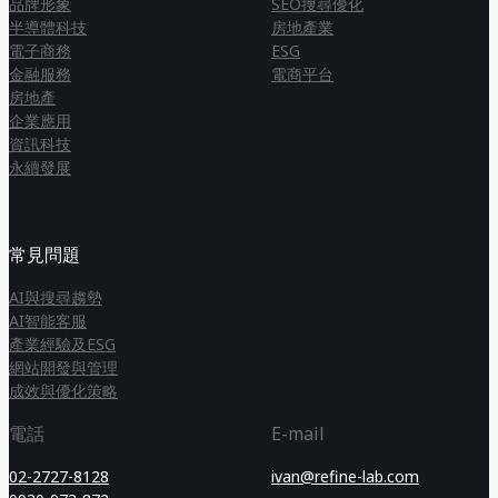
品牌形象
SEO搜尋優化
半導體科技
房地產業
電子商務
ESG
金融服務
電商平台
房地產
企業應用
資訊科技
永續發展
常見問題
AI與搜尋趨勢
AI智能客服
產業經驗及ESG
網站開發與管理
成效與優化策略
電話
E-mail
02-2727-8128
ivan@refine-lab.com