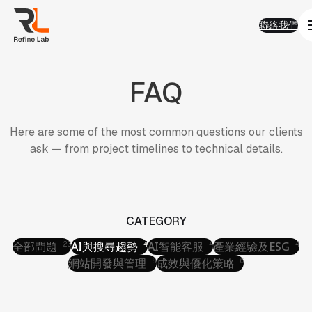
Language
跳
Language
聯絡我們
至
繁體中文
聯絡我們
主
English
要
简体中文
內
01
Work
FAQ
容
Work
熱門精選
AI 智能
品牌形象
Here
are
some
of
the
most
common
questions
our
clients
半導體科技
ask
—
from
project
timelines
to
technical
details.
電子商務
金融服務
房地產
企業應用
永續發展
CATEGORY
02
Solution
Solution
AI智能客服
全部問題
AI與搜尋趨勢
AI智能客服
產業經驗及ESG
23
4
4
4
AI搜尋優化
全部問題
網站開發與管理
AI與搜尋趨勢
AI智能客服
成效與優化策略
產業經驗及ESG
5
6
SEO搜尋優化
網站開發與管理
成效與優化策略
房地產業
ESG
電商平台