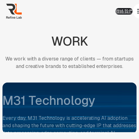
01
Work
跳
Work
聯絡我們
至
熱門精選
聯絡我們
主
AI 智能
要
品牌形象
內
半導體科技
WORK
容
電子商務
金融服務
房地產
企業應用
We
work
with
a
diverse
range
of
clients
—
from
startups
永續發展
and
creative
brands
to
established
enterprises.
02
Solution
Solution
AI智能客服
AI搜尋優化
SEO搜尋優化
2024 Nanya ESG
房地產業
ESG
電商平台
03
FAQ
南亞科技以技術創新作為公司成長基石，長期致力DRAM (動
FAQ
AI與搜尋趨勢
態隨機存取記憶體)的研發、設計、製造與銷售，開發自主技
AI智能客服
術，發展智慧財產權，培育關鍵技術研發團隊，落實綠色科技
產業經驗及ESG