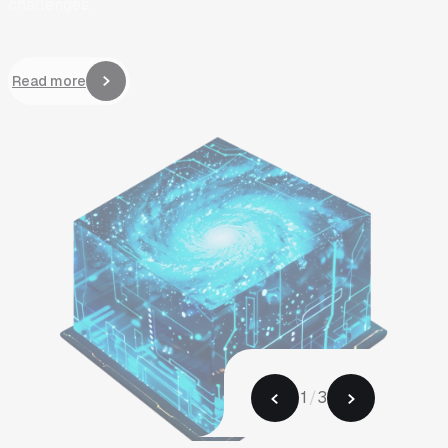
及智慧製造全面提升製程效能與產能，是全球第4大的DRAM
網站開發與管理
公司。
成效與優化策略
04
News
05
News
Contact Us
Contact Us
前往瀏覽作品
前往瀏覽作品
1
/
3
2
3