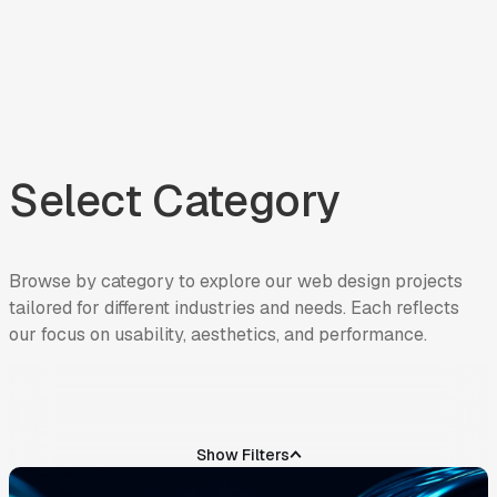
Select Category
Browse
by
category
to
explore
our
web
design
projects
tailored
for
different
industries
and
needs.
Each
reflects
our
focus
on
usability,
aesthetics,
and
performance.
INDUSTRY
Show Filters
電子.電腦與製造