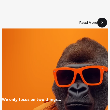
Read More
Read More
We
only
focus
on
two
things…