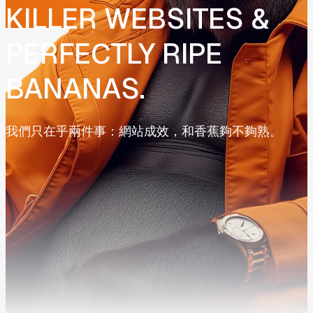
KILLER
WEBSITES
&
PERFECTLY
RIPE
BANANAS.
我們只在乎兩件事：網站成效，和香蕉夠不夠熟。