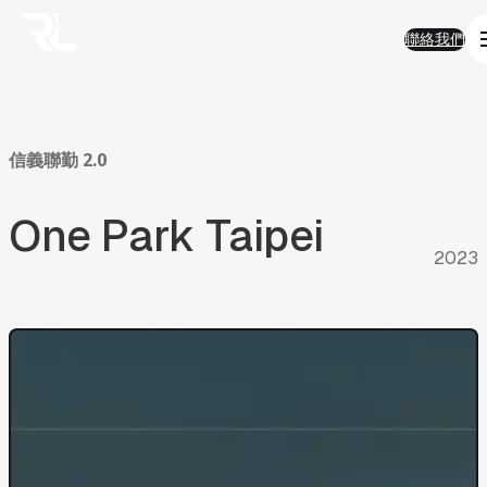
01
Work
跳
Work
聯絡我們
至
熱門精選
聯絡我們
主
AI 智能
要
品牌形象
內
半導體科技
容
電子商務
金融服務
信義聯勤
2.0
房地產
企業應用
One
Park
Taipei
永續發展
02
Solution
2023
Solution
AI智能客服
AI搜尋優化
SEO搜尋優化
房地產業
ESG
電商平台
03
FAQ
FAQ
AI與搜尋趨勢
AI智能客服
產業經驗及ESG