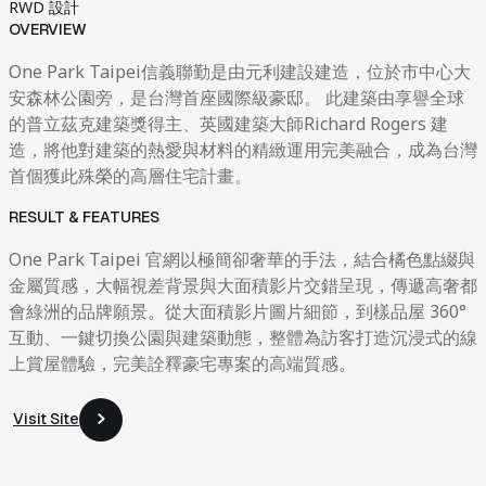
RWD 設計
OVERVIEW
One Park Taipei信義聯勤是由元利建設建造，位於市中心大
安森林公園旁，是台灣首座國際級豪邸。 此建築由享譽全球
的普立茲克建築獎得主、英國建築大師Richard Rogers 建
造，將他對建築的熱愛與材料的精緻運用完美融合，成為台灣
首個獲此殊榮的高層住宅計畫。
RESULT & FEATURES
One Park Taipei 官網以極簡卻奢華的手法，結合橘色點綴與
金屬質感，大幅視差背景與大面積影片交錯呈現，傳遞高奢都
會綠洲的品牌願景。從大面積影片圖片細節，到樣品屋 360°
互動、一鍵切換公園與建築動態，整體為訪客打造沉浸式的線
上賞屋體驗，完美詮釋豪宅專案的高端質感。
Visit Site
Visit Site