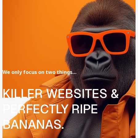
We
only
focus
on
two
things…
KILLER
WEBSITES
&
PERFECTLY
RIPE
BANANAS.