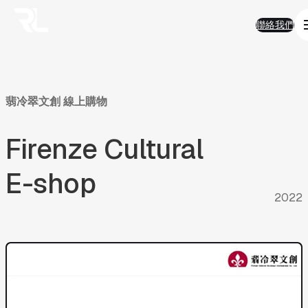
01
Work
跳
Work
聯絡我們
至
熱門精選
聯絡我們
主
AI 智能
要
品牌形象
內
半導體科技
容
電子商務
金融服務
翡冷翠文創
線上購物
房地產
企業應用
Firenze
Cultural
永續發展
02
Solution
Solution
AI智能客服
E-shop
AI搜尋優化
2022
SEO搜尋優化
房地產業
ESG
電商平台
03
FAQ
FAQ
AI與搜尋趨勢
AI智能客服
產業經驗及ESG