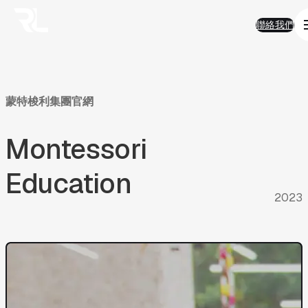
01
Work
跳
Work
聯絡我們
至
熱門精選
聯絡我們
主
AI 智能
要
品牌形象
內
半導體科技
容
電子商務
金融服務
蒙特梭利集團官網
房地產
企業應用
Montessori
永續發展
02
Solution
Solution
AI智能客服
Education
AI搜尋優化
2023
SEO搜尋優化
房地產業
ESG
電商平台
03
FAQ
FAQ
AI與搜尋趨勢
AI智能客服
產業經驗及ESG