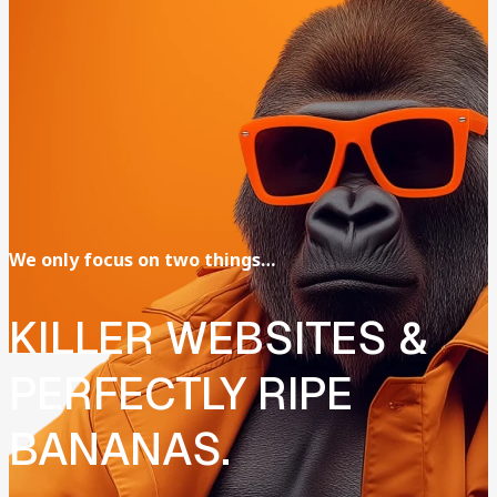
We
only
focus
on
two
things…
KILLER
WEBSITES
&
PERFECTLY
RIPE
BANANAS.