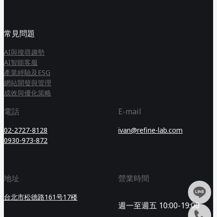
常見問題
AI與搜尋趨勢
AI智能客服
產業經驗及ESG
網站開發與管理
成效與優化策略
電話
E-mail
02-2727-8128
ivan@refine-lab.com
0930-973-872
地址
營業時間
台北市松德路161号17楼
週一至週五 10:00-19:00