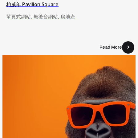
柏威年 Pavilion Square
單頁式網站, 無後台網站, 房地產
Read More
Read More