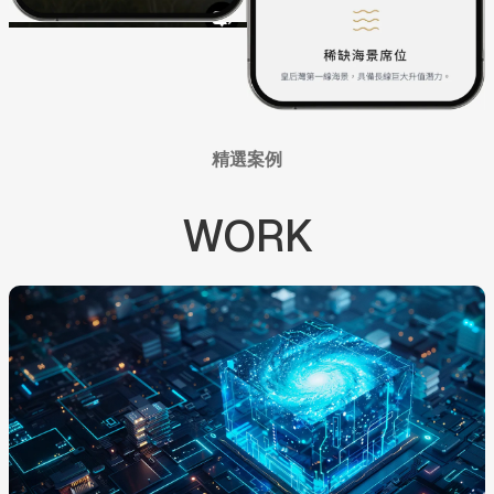
精選案例
WORK