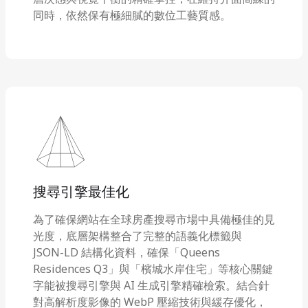
同時，依然保有極細膩的數位工藝質感。
搜尋引擎最佳化
為了確保網站在全球房產搜尋市場中具備極佳的見
光度，底層架構整合了完整的語義化標籤與
JSON-LD 結構化資料，確保「Queens
Residences Q3」與「檳城水岸住宅」等核心關鍵
字能被搜尋引擎與 AI 生成引擎精確檢索。結合針
對高解析度影像的 WebP 壓縮技術與緩存優化，