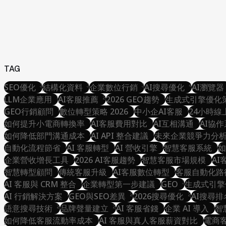
TAG
SEO優化
結構化資料
企業數位行銷
AI搜尋優化
AI瀏覽器
3
3
3
4
SEO優化
LLM企業應用
結構化資料
AI客服推薦
企業數位行銷
2026 GEO趨勢
AI搜尋優化
生成式引擎優化
AI瀏覽器
1
2
1
LLM企業應用
GEO行銷顧問
AI客服推薦
數位轉型策略 2026
2026 GEO趨勢
中小企AI客服
生成式引擎優化
24小時線
1
1
1
GEO行銷顧問
如何提升小電商轉換率
數位轉型策略 2026
AI客服費用對比
中小企AI客服
AI互相溝通
24小時線
AI協
1
1
1
如何提升小電商轉換率
如何降低部門溝通成本
AI客服費用對比
AI API 整合建議
AI互相溝通
未來企業競爭力分
AI協
1
1
如何降低部門溝通成本
自動化流程節省
AI 客服轉型
AI API 整合建議
AI 營收引擎
未來企業競爭力分
智慧客服系統
如
1
1
1
1
自動化流程節省
企業營收增長工具
AI 客服轉型
2026 AI客服趨勢
AI 營收引擎
智慧客服市場規模
智慧客服系統
AI
如
1
1
1
企業營收增長工具
智慧轉型顧問
傳統客服升級
2026 AI客服趨勢
AI客服數位轉型
智慧客服市場規模
客服自動化路
AI
1
1
1
智慧轉型顧問
AI 客服與 CRM 整合
傳統客服升級
企業轉型第一步建議
AI客服數位轉型
GEO
客服自動化路
生成式引擎
1
1
3
AI 客服與 CRM 整合
AI 行銷解決方案
GEO與SEO差異
企業轉型第一步建議
2026搜尋優化
GEO
生成式引擎
AI搜尋排
1
2
2
AI 行銷解決方案
語意搜尋技術
品牌聲量建立
GEO與SEO差異
AI 客服省錢
2026搜尋優化
企業 AI 導入
AI搜尋排
智
2
2
1
1
語意搜尋技術
如何降低客服流動率成本
品牌聲量建立
AI 客服與真人客服薪資對比
AI 客服省錢
企業 AI 導入
電商
智
1
1