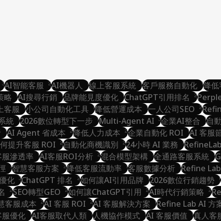
AI智能客服
AI機器人
線上客服系統
客戶服務自動化
降低
3
2
1
1
1
策略
AI智能客服
AI搜尋行銷
AI機器人
品牌能見度優化
線上客服系統
ChatGPT引用排名
客戶服務自動化
Perpl
降低
1
1
1
2
策略
上客服
AI搜尋行銷
小公司自動化工具
品牌能見度優化
降低營運成本
ChatGPT引用排名
一人公司SEO
Perpl
Refi
1
1
1
2
上客服
作系統
2026數位轉型下一步
小公司自動化工具
降低營運成本
Multi-Agent AI
一人公司SEO
企業AI整合
Refi
自
1
1
3
1
析
作系統
AI Agent 省成本
2026數位轉型下一步
降低人力成本
Multi-Agent AI
企業自動化 ROI
企業AI整合
AI 客服
自
1
2
2
1
析
何提升客服 ROI
AI Agent 省成本
自動化商機識別
降低人力成本
24小時 AI 業務
企業自動化 ROI
RefineLa
AI 客服
2
2
1
客服滲透率
何提升客服 ROI
AI客服ROI分析
自動化商機識別
混合模型架構
24小時 AI 業務
全通路客服系統
RefineLa
1
2
1
1
徑
客服滲透率
智慧客服方案
AI客服ROI分析
降低客服流動率
混合模型架構
客服數據分析
全通路客服系統
Refine La
1
2
1
1
徑
優化
智慧客服方案
ChatGPT 排名
降低客服流動率
如何讓AI引用品牌
客服數據分析
2026數位行銷趨勢
Refine La
3
2
1
1
優化
名
SEO轉型GEO
ChatGPT 排名
如何讓ChatGPT引用
如何讓AI引用品牌
AI時代行銷策略
2026數位行銷趨勢
R
2
2
2
2
名
慧客服成本
SEO轉型GEO
AI 客服 ROI
如何讓ChatGPT引用
AI 客服解決方案
AI時代行銷策略
Refine Lab AI 方
R
2
2
1
客服優化
慧客服成本
AI客服取代人類
AI 客服 ROI
人機協作模式
AI 客服解決方案
AI 客服價值
Refine Lab AI 方
真人客
1
1
1
1