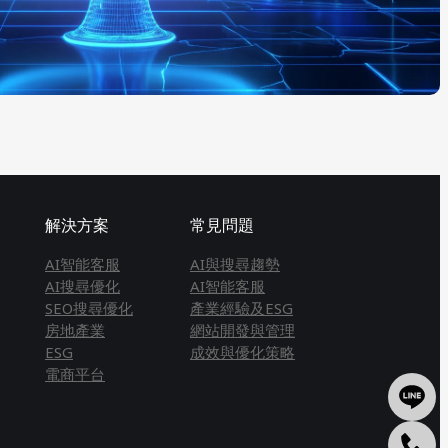
解決方案
常見問題
AI智能客服
AI與搜尋趨勢
AI搜尋優化
AI智能客服
SEO搜尋優化
產業經驗及ESG
房地產業
網站開發與管理
ESG
成效與優化策略
電商平台