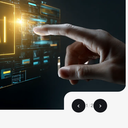
1
/
2
2