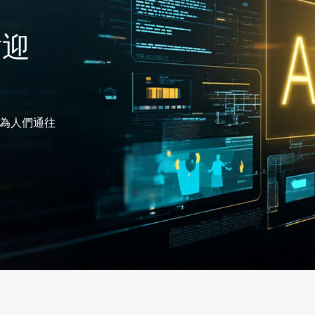
站迎
成為人們通往