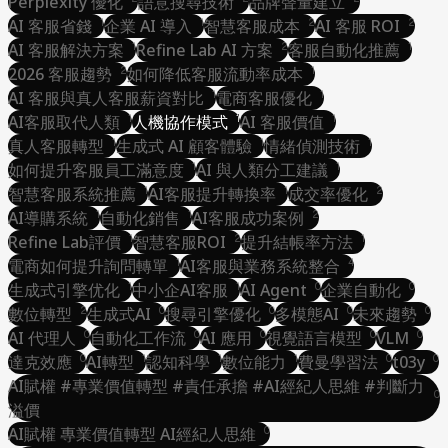
Refine Lab 顧問服務
Perplexity 優化
語意搜尋技術
Google排名掉落原因
品牌聲量建立
Perplexity 優化
AI 客服省錢
企業 AI 導入
語意搜尋技術
智慧客服成本
品牌聲量建立
AI 客服 ROI
1
1
2
2
AI 客服省錢
AI 客服解決方案
企業 AI 導入
Refine Lab AI 方案
智慧客服成本
客服自動化推薦
AI 客服 ROI
1
2
1
AI 客服解決方案
2026 客服趨勢
如何降低客服流動率成本
Refine Lab AI 方案
客服自動化推薦
2
1
2026 客服趨勢
AI 客服與真人客服薪資對比
如何降低客服流動率成本
電商客服優化
1
1
AI 客服與真人客服薪資對比
AI客服取代人類
人機協作模式
電商客服優化
AI 客服價值
1
1
1
AI客服取代人類
真人客服轉型
生成式 AI 顧客體驗
人機協作模式
AI 客服價值
情緒偵測技術
1
1
1
真人客服轉型
如何提升客服員工滿意度
生成式 AI 顧客體驗
AI 與人類分工建議
情緒偵測技術
1
1
如何提升客服員工滿意度
智慧客服系統推薦
AI客服提升轉換率
AI 與人類分工建議
成交率優化
1
1
2
智慧客服系統推薦
AI導購系統
自動化銷售
AI客服提升轉換率
AI客服成功案例
成交率優化
1
1
2
AI導購系統
Refine Lab評價
自動化銷售
智慧客服ROI
AI客服成功案例
提升結帳率方法
1
2
1
Refine Lab評價
電商如何提升詢問轉單
智慧客服ROI
AI客服與業務系統整合
提升結帳率方法
1
4
電商如何提升詢問轉單
生成式引擎优化
中小企AI客服
AI客服與業務系統整合
AI Agent
企業自動化
1
1
0
0
生成式引擎优化
數位轉型
生成式AI
中小企AI客服
搜尋引擎優化
AI Agent
多模態AI
企業自動化
未來趨勢
2
0
0
0
0
數位轉型
AI 代理人
生成式AI
自動化工作流
搜尋引擎優化
AI 應用
視覺語言模型
多模態AI
未來趨勢
VLM
0
0
0
0
0
AI 代理人
達克效應
AI轉型
自動化工作流
認知科學
AI 應用
數位能力
視覺語言模型
費曼學習法
VLM
t03y
0
1
1
1
0
0
達克效應
AI賦權 #專業價值轉型 #責任承擔 #AI經紀人思維 #判斷力
AI轉型
認知科學
數位能力
費曼學習法
t03y
0
溢價
AI賦權 #專業價值轉型 #責任承擔 #AI經紀人思維 #判斷力
AI賦權 專業價值轉型 AI經紀人思維
0