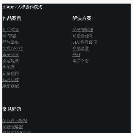
Home
人機協作模式
作品案例
解決方案
熱門精選
AI智能客服
AI 智能
AI搜尋優化
品牌形象
SEO搜尋優化
半導體科技
房地產業
電子商務
ESG
金融服務
電商平台
房地產
企業應用
資訊科技
永續發展
常見問題
AI與搜尋趨勢
AI智能客服
產業經驗及ESG