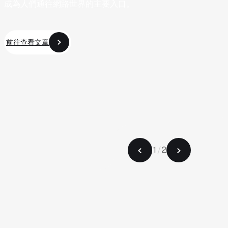
成為人們通往網路世界的主要入口。
網站開發與管理
成效與優化策略
04
News
05
News
Contact Us
前往查看文章
Contact Us
前往查看文章
1
/
2
2