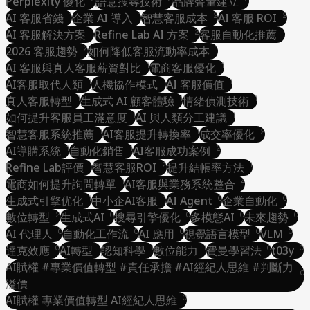
Refine Lab 顧問服務
Perplexity 優化
語意搜尋技術
Google排名掉落原因
品牌聲量建立
Perplexity 優化
AI 客服省錢
企業 AI 導入
語意搜尋技術
智慧客服成本
品牌聲量建立
AI 客服 ROI
1
1
2
2
AI 客服省錢
AI 客服解決方案
企業 AI 導入
Refine Lab AI 方案
智慧客服成本
客服自動化推薦
AI 客服 ROI
1
2
1
AI 客服解決方案
2026 客服趨勢
如何降低客服流動率成本
Refine Lab AI 方案
客服自動化推薦
2
1
2026 客服趨勢
AI 客服與真人客服薪資對比
如何降低客服流動率成本
電商客服優化
1
1
AI 客服與真人客服薪資對比
AI客服取代人類
人機協作模式
電商客服優化
AI 客服價值
1
1
1
AI客服取代人類
真人客服轉型
生成式 AI 顧客體驗
人機協作模式
AI 客服價值
情緒偵測技術
1
1
1
真人客服轉型
如何提升客服員工滿意度
生成式 AI 顧客體驗
AI 與人類分工建議
情緒偵測技術
1
1
如何提升客服員工滿意度
智慧客服系統推薦
AI客服提升轉換率
AI 與人類分工建議
成交率優化
1
1
2
智慧客服系統推薦
AI導購系統
自動化銷售
AI客服提升轉換率
AI客服成功案例
成交率優化
1
1
2
AI導購系統
Refine Lab評價
自動化銷售
智慧客服ROI
AI客服成功案例
提升結帳率方法
1
2
1
Refine Lab評價
電商如何提升詢問轉單
智慧客服ROI
AI客服與業務系統整合
提升結帳率方法
1
4
電商如何提升詢問轉單
生成式引擎优化
中小企AI客服
AI客服與業務系統整合
AI Agent
企業自動化
1
1
0
0
生成式引擎优化
數位轉型
生成式AI
中小企AI客服
搜尋引擎優化
AI Agent
多模態AI
企業自動化
未來趨勢
2
0
0
0
0
數位轉型
AI 代理人
生成式AI
自動化工作流
搜尋引擎優化
AI 應用
視覺語言模型
多模態AI
未來趨勢
VLM
0
0
0
0
0
AI 代理人
達克效應
AI轉型
自動化工作流
認知科學
AI 應用
數位能力
視覺語言模型
費曼學習法
VLM
t03y
0
1
1
1
0
0
達克效應
AI賦權 #專業價值轉型 #責任承擔 #AI經紀人思維 #判斷力
AI轉型
認知科學
數位能力
費曼學習法
t03y
0
溢價
AI賦權 #專業價值轉型 #責任承擔 #AI經紀人思維 #判斷力
AI賦權 專業價值轉型 AI經紀人思維
0