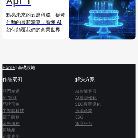
Apr 1
點亮未來的五層蛋糕：從黃
仁勳的最新洞察，看懂 AI
如何顛覆我們的商業世界
Home
基礎設施
作品案例
解決方案
熱門精選
AI智能客服
AI 智能
AI搜尋優化
品牌形象
SEO搜尋優化
半導體科技
房地產業
電子商務
ESG
金融服務
電商平台
房地產
企業應用