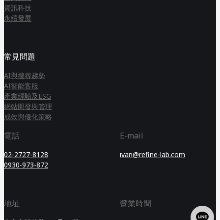
資訊科技
永續發展
常見問題
AI與搜尋趨勢
AI智能客服
產業經驗及ESG
網站開發與管理
成效與優化策略
電話
E-mail
02-2727-8128
ivan@refine-lab.com
0930-973-872
地址
營業時間