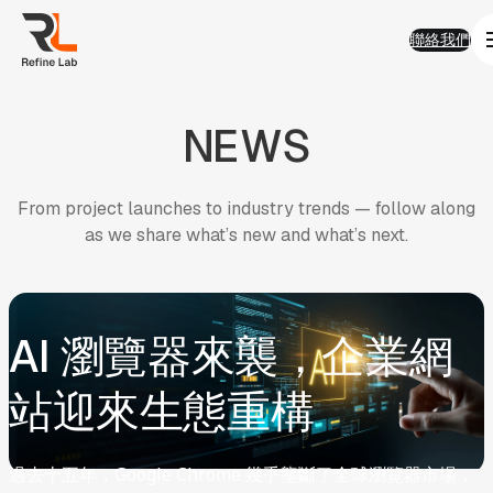
01
Work
跳
Work
聯絡我們
至
熱門精選
聯絡我們
主
AI 智能
要
品牌形象
內
半導體科技
NEWS
容
電子商務
金融服務
房地產
企業應用
From
project
launches
to
industry
trends
—
follow
along
永續發展
as
we
share
what’s
new
and
what’s
next.
02
Solution
Solution
AI智能客服
AI搜尋優化
SEO搜尋優化
AI 瀏覽器來襲，企業網
房地產業
ESG
電商平台
站迎來生態重構
03
FAQ
FAQ
AI與搜尋趨勢
AI智能客服
過去十五年，Google Chrome 幾乎壟斷了全球瀏覽器市場，
產業經驗及ESG