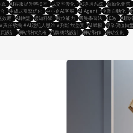
推薦
客服優化
AI客服提升轉換率
AI客服取代人類
成交率優化
人機協作模式
AI導購系統
AI 客服價值
自動化銷售
真人客
1
1
2
1
整合
推薦
生成式引擎优化
AI客服提升轉換率
中小企AI客服
成交率優化
AI Agent
AI導購系統
企業自動化
自動化銷售
4
1
1
0
0
整合
克效應
生成式引擎优化
AI轉型
認知科學
中小企AI客服
數位能力
AI Agent
費曼學習法
企業自動化
t03y
AI賦
0
1
1
1
0
0
 #責任承擔 #AI經紀人思維 #判斷力溢價
克效應
AI轉型
認知科學
數位能力
費曼學習法
AI賦權
專業價值轉
t03y
AI賦
0
1
 #責任承擔 #AI經紀人思維 #判斷力溢價
網頁設計
網站製作流程
品牌網站設計
網站製作
AI賦權
網站企劃
專業價值轉
1
1
1
0
0
網頁設計
網站製作流程
品牌網站設計
網站製作
網站企劃