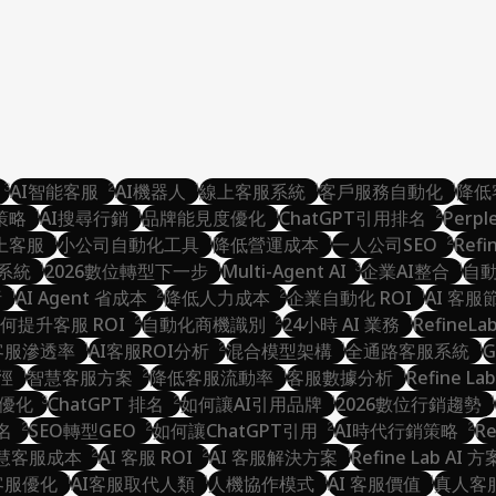
AI智能客服
AI機器人
線上客服系統
客戶服務自動化
降低
3
2
1
1
1
策略
AI智能客服
AI搜尋行銷
AI機器人
品牌能見度優化
線上客服系統
ChatGPT引用排名
客戶服務自動化
Perpl
降低
1
1
1
2
策略
上客服
AI搜尋行銷
小公司自動化工具
品牌能見度優化
降低營運成本
ChatGPT引用排名
一人公司SEO
Perpl
Refi
1
1
1
2
上客服
作系統
2026數位轉型下一步
小公司自動化工具
降低營運成本
Multi-Agent AI
一人公司SEO
企業AI整合
Refi
自
1
1
3
1
析
作系統
AI Agent 省成本
2026數位轉型下一步
降低人力成本
Multi-Agent AI
企業自動化 ROI
企業AI整合
AI 客服
自
1
2
2
1
析
何提升客服 ROI
AI Agent 省成本
自動化商機識別
降低人力成本
24小時 AI 業務
企業自動化 ROI
RefineLa
AI 客服
2
2
1
客服滲透率
何提升客服 ROI
AI客服ROI分析
自動化商機識別
混合模型架構
24小時 AI 業務
全通路客服系統
RefineLa
1
2
1
1
徑
客服滲透率
智慧客服方案
AI客服ROI分析
降低客服流動率
混合模型架構
客服數據分析
全通路客服系統
Refine La
1
2
1
1
徑
優化
智慧客服方案
ChatGPT 排名
降低客服流動率
如何讓AI引用品牌
客服數據分析
2026數位行銷趨勢
Refine La
3
2
1
1
優化
名
SEO轉型GEO
ChatGPT 排名
如何讓ChatGPT引用
如何讓AI引用品牌
AI時代行銷策略
2026數位行銷趨勢
R
2
2
2
2
名
慧客服成本
SEO轉型GEO
AI 客服 ROI
如何讓ChatGPT引用
AI 客服解決方案
AI時代行銷策略
Refine Lab AI 方
R
2
2
1
客服優化
慧客服成本
AI客服取代人類
AI 客服 ROI
人機協作模式
AI 客服解決方案
AI 客服價值
Refine Lab AI 方
真人客
1
1
1
1