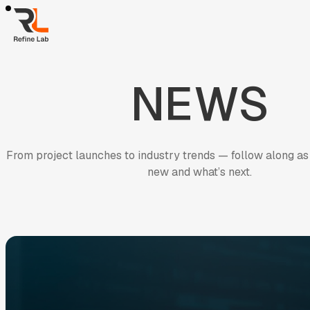
01
Work
跳
Work
至
熱門精選
AI 智能
品牌形象
半導體科技
電子商務
金融服務
房
02
Solution
主
Solution
要
AI智能客服
AI搜尋優化
SEO搜尋優化
房地產業
ESG
電商平台
03
FAQ
內
NEWS
FAQ
容
AI與搜尋趨勢
AI智能客服
產業經驗及ESG
網站開發與管理
成
04
News
05
News
Contact Us
Contact Us
From
project
launches
to
industry
trends
—
follow
along
as
new
and
what’s
next.