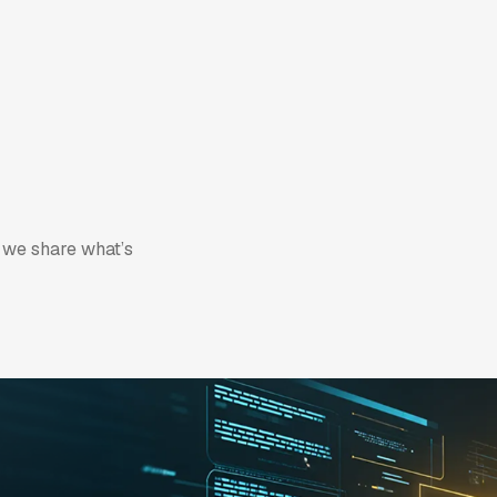
地產
企業應用
永續發展
效與優化策略
we
share
what’s