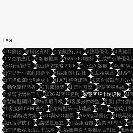
TAG
SEO優化
結構化資料
企業數位行銷
AI搜尋優化
AI瀏覽器
3
3
3
4
SEO優化
LLM企業應用
結構化資料
AI客服推薦
企業數位行銷
2026 GEO趨勢
AI搜尋優化
生成式引擎優化
AI瀏覽器
1
2
1
LLM企業應用
GEO行銷顧問
AI客服推薦
數位轉型策略 2026
2026 GEO趨勢
中小企AI客服
生成式引擎優化
24小時線
1
1
1
GEO行銷顧問
如何提升小電商轉換率
數位轉型策略 2026
AI客服費用對比
中小企AI客服
AI互相溝通
24小時線
AI協
1
1
1
如何提升小電商轉換率
如何降低部門溝通成本
AI客服費用對比
AI API 整合建議
AI互相溝通
未來企業競爭力分
AI協
1
1
如何降低部門溝通成本
自動化流程節省
AI 客服轉型
AI API 整合建議
AI 營收引擎
未來企業競爭力分
智慧客服系統
如
1
1
1
1
自動化流程節省
企業營收增長工具
AI 客服轉型
2026 AI客服趨勢
AI 營收引擎
智慧客服市場規模
智慧客服系統
AI
如
1
1
1
企業營收增長工具
智慧轉型顧問
傳統客服升級
2026 AI客服趨勢
AI客服數位轉型
智慧客服市場規模
客服自動化路
AI
1
1
1
智慧轉型顧問
AI 客服與 CRM 整合
傳統客服升級
企業轉型第一步建議
AI客服數位轉型
GEO
客服自動化路
生成式引擎
1
1
3
AI 客服與 CRM 整合
AI 行銷解決方案
GEO與SEO差異
企業轉型第一步建議
2026搜尋優化
GEO
生成式引擎
AI搜尋排
1
2
2
AI 行銷解決方案
語意搜尋技術
品牌聲量建立
GEO與SEO差異
AI 客服省錢
2026搜尋優化
企業 AI 導入
AI搜尋排
智
2
2
1
1
語意搜尋技術
如何降低客服流動率成本
品牌聲量建立
AI 客服與真人客服薪資對比
AI 客服省錢
企業 AI 導入
電商
智
1
1