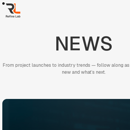
01
Work
跳
Work
至
熱門精選
AI 智能
品牌形象
半導體科技
電子商務
金融服務
房
02
Solution
主
Solution
要
AI智能客服
AI搜尋優化
SEO搜尋優化
房地產業
ESG
電商平台
03
FAQ
內
NEWS
FAQ
容
AI與搜尋趨勢
AI智能客服
產業經驗及ESG
網站開發與管理
成
04
News
05
News
Contact Us
Contact Us
From
project
launches
to
industry
trends
—
follow
along
as
new
and
what’s
next.