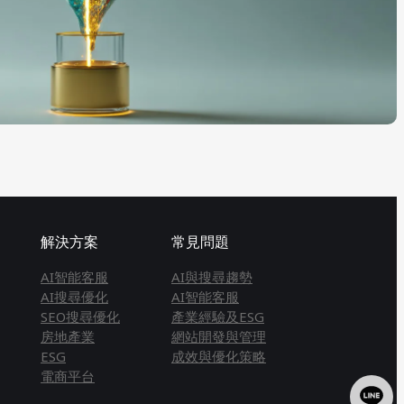
解決方案
常見問題
AI智能客服
AI與搜尋趨勢
AI搜尋優化
AI智能客服
SEO搜尋優化
產業經驗及ESG
房地產業
網站開發與管理
ESG
成效與優化策略
電商平台