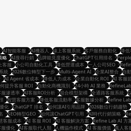
AI智能客服
AI機器人
線上客服系統
客戶服務自動化
降低
3
2
1
1
1
策略
AI智能客服
AI搜尋行銷
AI機器人
品牌能見度優化
線上客服系統
ChatGPT引用排名
客戶服務自動化
Perpl
降低
1
1
1
2
策略
上客服
AI搜尋行銷
小公司自動化工具
品牌能見度優化
降低營運成本
ChatGPT引用排名
一人公司SEO
Perpl
Refi
1
1
1
2
上客服
作系統
2026數位轉型下一步
小公司自動化工具
降低營運成本
Multi-Agent AI
一人公司SEO
企業AI整合
Refi
自
1
1
3
1
析
作系統
AI Agent 省成本
2026數位轉型下一步
降低人力成本
Multi-Agent AI
企業自動化 ROI
企業AI整合
AI 客服
自
1
2
2
1
析
何提升客服 ROI
AI Agent 省成本
自動化商機識別
降低人力成本
24小時 AI 業務
企業自動化 ROI
RefineLa
AI 客服
2
2
1
客服滲透率
何提升客服 ROI
AI客服ROI分析
自動化商機識別
混合模型架構
24小時 AI 業務
全通路客服系統
RefineLa
1
2
1
1
徑
客服滲透率
智慧客服方案
AI客服ROI分析
降低客服流動率
混合模型架構
客服數據分析
全通路客服系統
Refine La
1
2
1
1
徑
優化
智慧客服方案
ChatGPT 排名
降低客服流動率
如何讓AI引用品牌
客服數據分析
2026數位行銷趨勢
Refine La
3
2
1
1
優化
名
SEO轉型GEO
ChatGPT 排名
如何讓ChatGPT引用
如何讓AI引用品牌
AI時代行銷策略
2026數位行銷趨勢
R
2
2
2
2
名
慧客服成本
SEO轉型GEO
AI 客服 ROI
如何讓ChatGPT引用
AI 客服解決方案
AI時代行銷策略
Refine Lab AI 方
R
2
2
1
客服優化
慧客服成本
AI客服取代人類
AI 客服 ROI
人機協作模式
AI 客服解決方案
AI 客服價值
Refine Lab AI 方
真人客
1
1
1
1