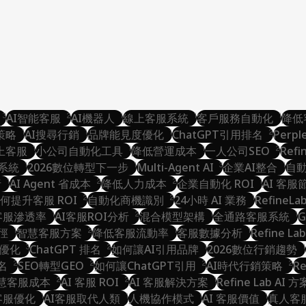
AI智能客服
AI機器人
線上客服系統
客戶服務自動化
降低
3
2
1
1
1
策略
AI智能客服
AI搜尋行銷
AI機器人
品牌能見度優化
線上客服系統
ChatGPT引用排名
客戶服務自動化
Perpl
降低
1
1
1
2
策略
上客服
AI搜尋行銷
小公司自動化工具
品牌能見度優化
降低營運成本
ChatGPT引用排名
一人公司SEO
Perpl
Refi
1
1
1
2
上客服
作系統
2026數位轉型下一步
小公司自動化工具
降低營運成本
Multi-Agent AI
一人公司SEO
企業AI整合
Refi
自
1
1
3
1
析
作系統
AI Agent 省成本
2026數位轉型下一步
降低人力成本
Multi-Agent AI
企業自動化 ROI
企業AI整合
AI 客服
自
1
2
2
1
析
何提升客服 ROI
AI Agent 省成本
自動化商機識別
降低人力成本
24小時 AI 業務
企業自動化 ROI
RefineLa
AI 客服
2
2
1
客服滲透率
何提升客服 ROI
AI客服ROI分析
自動化商機識別
混合模型架構
24小時 AI 業務
全通路客服系統
RefineLa
1
2
1
1
徑
客服滲透率
智慧客服方案
AI客服ROI分析
降低客服流動率
混合模型架構
客服數據分析
全通路客服系統
Refine La
1
2
1
1
徑
優化
智慧客服方案
ChatGPT 排名
降低客服流動率
如何讓AI引用品牌
客服數據分析
2026數位行銷趨勢
Refine La
3
2
1
1
優化
名
SEO轉型GEO
ChatGPT 排名
如何讓ChatGPT引用
如何讓AI引用品牌
AI時代行銷策略
2026數位行銷趨勢
R
2
2
2
2
名
慧客服成本
SEO轉型GEO
AI 客服 ROI
如何讓ChatGPT引用
AI 客服解決方案
AI時代行銷策略
Refine Lab AI 方
R
2
2
1
客服優化
慧客服成本
AI客服取代人類
AI 客服 ROI
人機協作模式
AI 客服解決方案
AI 客服價值
Refine Lab AI 方
真人客
1
1
1
1