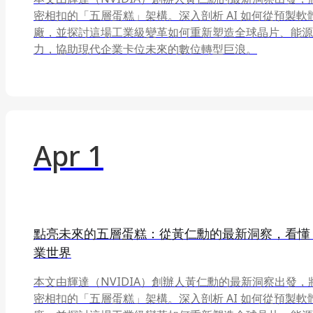
密相扣的「五層蛋糕」架構。深入剖析 AI 如何從預製
廠，並探討這場工業級變革如何重新塑造全球晶片、能源
力，協助現代企業卡位未來的數位轉型巨浪。
Apr 1
點亮未來的五層蛋糕：從黃仁勳的最新洞察，看懂 
業世界
本文由輝達（NVIDIA）創辦人黃仁勳的最新洞察出發
密相扣的「五層蛋糕」架構。深入剖析 AI 如何從預製