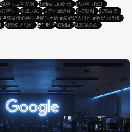
服轉型
AI客服成功案例
生成式 AI 顧客體驗
Refine Lab評價
情緒偵測技術
智慧客服ROI
1
2
1
2
數位轉型
AI客服成功案例
生成式AI
Refine Lab評價
搜尋引擎優化
智慧客服ROI
多模態AI
未來趨勢
2
0
0
0
0
權 #專業價值轉型 #責任承擔 #AI經紀人思維 #判斷力溢價
數位轉型
生成式AI
搜尋引擎優化
多模態AI
未來趨勢
0
型
權 #專業價值轉型 #責任承擔 #AI經紀人思維 #判斷力溢價
AI經紀人思維
黃仁勳
NVidia
AI基礎設施
1
1
2
0
0
型
AI經紀人思維
黃仁勳
NVidia
AI基礎設施