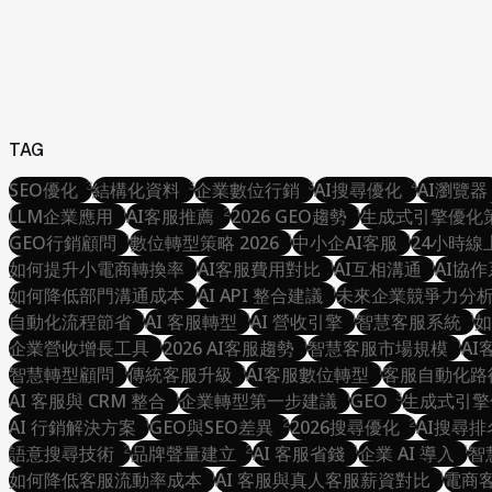
TAG
SEO優化
結構化資料
企業數位行銷
AI搜尋優化
AI瀏覽器
3
3
3
4
SEO優化
LLM企業應用
結構化資料
AI客服推薦
企業數位行銷
2026 GEO趨勢
AI搜尋優化
生成式引擎優化
AI瀏覽器
1
2
1
LLM企業應用
GEO行銷顧問
AI客服推薦
數位轉型策略 2026
2026 GEO趨勢
中小企AI客服
生成式引擎優化
24小時線
1
1
1
GEO行銷顧問
如何提升小電商轉換率
數位轉型策略 2026
AI客服費用對比
中小企AI客服
AI互相溝通
24小時線
AI協
1
1
1
如何提升小電商轉換率
如何降低部門溝通成本
AI客服費用對比
AI API 整合建議
AI互相溝通
未來企業競爭力分
AI協
1
1
如何降低部門溝通成本
自動化流程節省
AI 客服轉型
AI API 整合建議
AI 營收引擎
未來企業競爭力分
智慧客服系統
如
1
1
1
1
自動化流程節省
企業營收增長工具
AI 客服轉型
2026 AI客服趨勢
AI 營收引擎
智慧客服市場規模
智慧客服系統
AI
如
1
1
1
企業營收增長工具
智慧轉型顧問
傳統客服升級
2026 AI客服趨勢
AI客服數位轉型
智慧客服市場規模
客服自動化路
AI
1
1
1
智慧轉型顧問
AI 客服與 CRM 整合
傳統客服升級
企業轉型第一步建議
AI客服數位轉型
GEO
客服自動化路
生成式引擎
1
1
3
AI 客服與 CRM 整合
AI 行銷解決方案
GEO與SEO差異
企業轉型第一步建議
2026搜尋優化
GEO
生成式引擎
AI搜尋排
1
2
2
AI 行銷解決方案
語意搜尋技術
品牌聲量建立
GEO與SEO差異
AI 客服省錢
2026搜尋優化
企業 AI 導入
AI搜尋排
智
2
2
1
1
語意搜尋技術
如何降低客服流動率成本
品牌聲量建立
AI 客服與真人客服薪資對比
AI 客服省錢
企業 AI 導入
電商
智
1
1