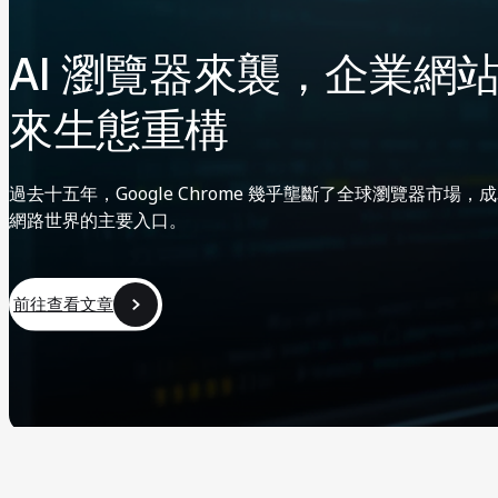
AI 瀏覽器來襲，企業網
來生態重構
過去十五年，Google Chrome 幾乎壟斷了全球瀏覽器市場，
網路世界的主要入口。
前往查看文章
前往查看文章