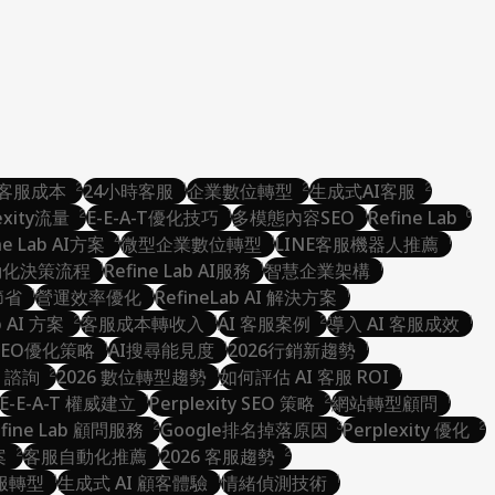
客服成本
24小時客服
企業數位轉型
生成式AI客服
2
1
2
2
exity流量
客服成本
24小時客服
E-E-A-T優化技巧
企業數位轉型
多模態內容SEO
生成式AI客服
Refine Lab
2
1
1
6
exity流量
ne Lab AI方案
E-E-A-T優化技巧
微型企業數位轉型
多模態內容SEO
LINE客服機器人推薦
Refine Lab
4
1
1
ne Lab AI方案
動化決策流程
Refine Lab AI服務
微型企業數位轉型
智慧企業架構
LINE客服機器人推薦
1
1
1
節省
動化決策流程
營運效率優化
Refine Lab AI服務
RefineLab AI 解決方案
智慧企業架構
1
1
1
b AI 方案
節省
營運效率優化
客服成本轉收入
RefineLab AI 解決方案
AI 客服案例
導入 AI 客服成效
2
1
2
1
b AI 方案
GEO優化策略
客服成本轉收入
AI搜尋能見度
AI 客服案例
2026行銷新趨勢
導入 AI 客服成效
1
1
1
b 諮詢
GEO優化策略
2026 數位轉型趨勢
AI搜尋能見度
如何評估 AI 客服 ROI
2026行銷新趨勢
2
1
1
b 諮詢
E-E-A-T 權威建立
2026 數位轉型趨勢
Perplexity SEO 策略
如何評估 AI 客服 ROI
網站轉型顧問
1
2
1
efine Lab 顧問服務
E-E-A-T 權威建立
Perplexity SEO 策略
Google排名掉落原因
網站轉型顧問
Perplexity 優化
2
3
2
案
efine Lab 顧問服務
客服自動化推薦
Google排名掉落原因
2026 客服趨勢
Perplexity 優化
2
1
2
案
服轉型
客服自動化推薦
生成式 AI 顧客體驗
2026 客服趨勢
情緒偵測技術
1
1
1