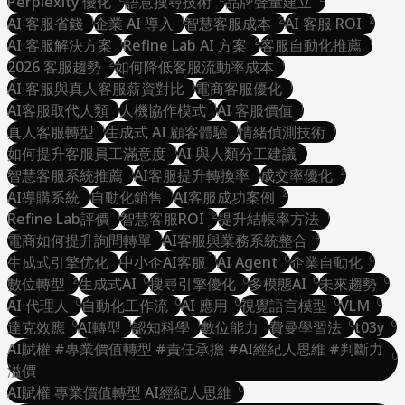
Refine Lab 顧問服務
Perplexity 優化
語意搜尋技術
Google排名掉落原因
品牌聲量建立
Perplexity 優化
AI 客服省錢
企業 AI 導入
語意搜尋技術
智慧客服成本
品牌聲量建立
AI 客服 ROI
1
1
2
2
AI 客服省錢
AI 客服解決方案
企業 AI 導入
Refine Lab AI 方案
智慧客服成本
客服自動化推薦
AI 客服 ROI
1
2
1
AI 客服解決方案
2026 客服趨勢
如何降低客服流動率成本
Refine Lab AI 方案
客服自動化推薦
2
1
2026 客服趨勢
AI 客服與真人客服薪資對比
如何降低客服流動率成本
電商客服優化
1
1
AI 客服與真人客服薪資對比
AI客服取代人類
人機協作模式
電商客服優化
AI 客服價值
1
1
1
AI客服取代人類
真人客服轉型
生成式 AI 顧客體驗
人機協作模式
AI 客服價值
情緒偵測技術
1
1
1
真人客服轉型
如何提升客服員工滿意度
生成式 AI 顧客體驗
AI 與人類分工建議
情緒偵測技術
1
1
如何提升客服員工滿意度
智慧客服系統推薦
AI客服提升轉換率
AI 與人類分工建議
成交率優化
1
1
2
智慧客服系統推薦
AI導購系統
自動化銷售
AI客服提升轉換率
AI客服成功案例
成交率優化
1
1
2
AI導購系統
Refine Lab評價
自動化銷售
智慧客服ROI
AI客服成功案例
提升結帳率方法
1
2
1
Refine Lab評價
電商如何提升詢問轉單
智慧客服ROI
AI客服與業務系統整合
提升結帳率方法
1
4
電商如何提升詢問轉單
生成式引擎优化
中小企AI客服
AI客服與業務系統整合
AI Agent
企業自動化
1
1
0
0
生成式引擎优化
數位轉型
生成式AI
中小企AI客服
搜尋引擎優化
AI Agent
多模態AI
企業自動化
未來趨勢
2
0
0
0
0
數位轉型
AI 代理人
生成式AI
自動化工作流
搜尋引擎優化
AI 應用
視覺語言模型
多模態AI
未來趨勢
VLM
0
0
0
0
0
AI 代理人
達克效應
AI轉型
自動化工作流
認知科學
AI 應用
數位能力
視覺語言模型
費曼學習法
VLM
t03y
0
1
1
1
0
0
達克效應
AI賦權 #專業價值轉型 #責任承擔 #AI經紀人思維 #判斷力
AI轉型
認知科學
數位能力
費曼學習法
t03y
0
溢價
AI賦權 #專業價值轉型 #責任承擔 #AI經紀人思維 #判斷力
AI賦權 專業價值轉型 AI經紀人思維
0