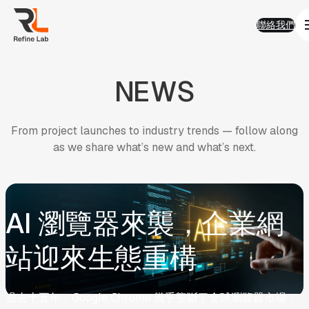
01
Work
跳
Work
聯絡我們
至
熱門精選
聯絡我們
主
AI 智能
要
品牌形象
內
半導體科技
NEWS
容
電子商務
金融服務
房地產
企業應用
From
project
launches
to
industry
trends
—
follow
along
永續發展
as
we
share
what’s
new
and
what’s
next.
02
Solution
Solution
AI智能客服
AI搜尋優化
SEO搜尋優化
AI 瀏覽器來襲，企業網
房地產業
ESG
電商平台
站迎來生態重構
03
FAQ
FAQ
AI與搜尋趨勢
AI智能客服
過去十五年，Google Chrome 幾乎壟斷了全球瀏覽器市場，
產業經驗及ESG