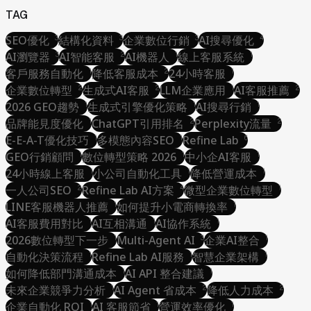
TAG
SEO優化
結構化資料
企業數位行銷
AI搜尋優化
3
3
3
4
SEO優化
AI瀏覽器
結構化資料
AI智能客服
企業數位行銷
AI機器人
線上客服系統
AI搜尋優化
3
2
1
1
AI瀏覽器
客戶服務自動化
AI智能客服
降低客服成本
AI機器人
24小時客服
線上客服系統
1
2
1
客戶服務自動化
企業數位轉型
生成式AI客服
降低客服成本
LLM企業應用
24小時客服
AI客服推薦
2
2
1
2
企業數位轉型
2026 GEO趨勢
生成式AI客服
生成式引擎優化策略
LLM企業應用
AI搜尋行銷
AI客服推薦
1
1
1
2026 GEO趨勢
品牌能見度優化
生成式引擎優化策略
ChatGPT引用排名
Perplexity流量
AI搜尋行銷
1
2
2
品牌能見度優化
E-E-A-T優化技巧
ChatGPT引用排名
多模態內容SEO
Refine Lab
Perplexity流量
1
1
6
E-E-A-T優化技巧
GEO行銷顧問
數位轉型策略 2026
多模態內容SEO
Refine Lab
中小企AI客服
1
1
1
GEO行銷顧問
24小時線上客服
數位轉型策略 2026
小公司自動化工具
中小企AI客服
降低營運成本
1
1
1
24小時線上客服
一人公司SEO
Refine Lab AI方案
小公司自動化工具
微型企業數位轉型
降低營運成本
2
4
1
一人公司SEO
LINE客服機器人推薦
Refine Lab AI方案
如何提升小電商轉換率
微型企業數位轉型
1
1
LINE客服機器人推薦
AI客服費用對比
AI互相溝通
如何提升小電商轉換率
AI協作系統
1
1
1
AI客服費用對比
2026數位轉型下一步
AI互相溝通
Multi-Agent AI
AI協作系統
企業AI整合
1
3
1
2026數位轉型下一步
自動化決策流程
Refine Lab AI服務
Multi-Agent AI
智慧企業架構
企業AI整合
1
1
1
自動化決策流程
如何降低部門溝通成本
Refine Lab AI服務
AI API 整合建議
智慧企業架構
1
1
如何降低部門溝通成本
未來企業競爭力分析
AI Agent 省成本
AI API 整合建議
降低人力成本
1
2
2
未來企業競爭力分析
企業自動化 ROI
AI 客服節省
AI Agent 省成本
營運效率優化
降低人力成本
1
1
1