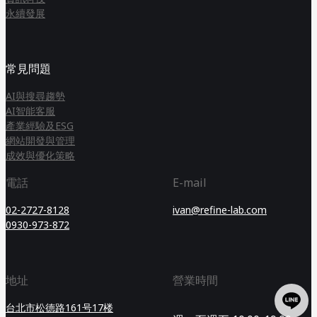
永續發展
常見問題
AI與搜尋趨勢
AI智能客服
產業經驗及ESG
網站開發與管理
成效與優化策略
電話
E-mail
02-2727-8128
ivan@refine-lab.com
0930-973-872
地址
營業時間
台北市松德路161号17楼