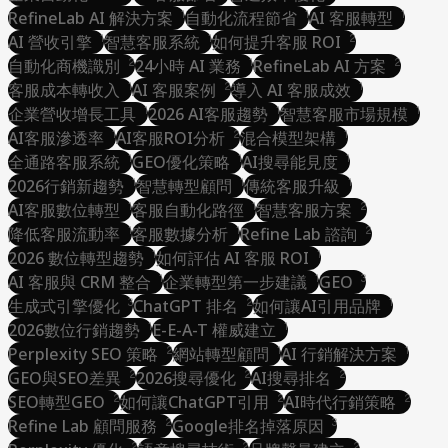
企業自動化 ROI
RefineLab AI 解決方案
AI 客服節省
自動化流程節省
營運效率優化
AI 客服轉型
1
1
1
RefineLab AI 解決方案
AI 營收引擎
智慧客服系統
自動化流程節省
如何提升客服 ROI
AI 客服轉型
1
1
2
AI 營收引擎
自動化商機識別
智慧客服系統
24小時 AI 業務
如何提升客服 ROI
RefineLab AI 方案
2
1
2
自動化商機識別
客服成本轉收入
AI 客服案例
24小時 AI 業務
導入 AI 客服成效
RefineLab AI 方案
1
2
1
客服成本轉收入
企業營收增長工具
AI 客服案例
2026 AI客服趨勢
導入 AI 客服成效
智慧客服市場規模
1
1
1
企業營收增長工具
AI客服滲透率
AI客服ROI分析
2026 AI客服趨勢
混合模型架構
智慧客服市場規模
1
2
1
AI客服滲透率
全通路客服系統
AI客服ROI分析
GEO優化策略
混合模型架構
AI搜尋能見度
1
1
1
全通路客服系統
2026行銷新趨勢
GEO優化策略
智慧轉型顧問
AI搜尋能見度
傳統客服升級
1
1
1
2026行銷新趨勢
AI客服數位轉型
客服自動化路徑
智慧轉型顧問
傳統客服升級
智慧客服方案
1
1
2
AI客服數位轉型
降低客服流動率
客服自動化路徑
客服數據分析
Refine Lab 諮詢
智慧客服方案
1
1
2
降低客服流動率
2026 數位轉型趨勢
客服數據分析
如何評估 AI 客服 ROI
Refine Lab 諮詢
1
1
2026 數位轉型趨勢
AI 客服與 CRM 整合
如何評估 AI 客服 ROI
企業轉型第一步建議
GEO
1
1
3
AI 客服與 CRM 整合
生成式引擎優化
ChatGPT 排名
企業轉型第一步建議
如何讓AI引用品牌
GEO
3
2
1
生成式引擎優化
2026數位行銷趨勢
ChatGPT 排名
E-E-A-T 權威建立
如何讓AI引用品牌
1
1
2026數位行銷趨勢
Perplexity SEO 策略
E-E-A-T 權威建立
網站轉型顧問
AI 行銷解決方案
2
1
1
Perplexity SEO 策略
GEO與SEO差異
2026搜尋優化
網站轉型顧問
AI搜尋排名
AI 行銷解決方案
2
2
2
GEO與SEO差異
SEO轉型GEO
如何讓ChatGPT引用
2026搜尋優化
AI搜尋排名
AI時代行銷策略
2
2
2
SEO轉型GEO
Refine Lab 顧問服務
如何讓ChatGPT引用
Google排名掉落原因
AI時代行銷策略
2
3
2
2
2