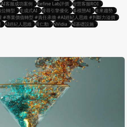
服轉型
AI客服成功案例
生成式 AI 顧客體驗
Refine Lab評價
情緒偵測技術
智慧客服ROI
1
2
1
2
數位轉型
AI客服成功案例
生成式AI
Refine Lab評價
搜尋引擎優化
智慧客服ROI
多模態AI
未來趨勢
2
0
0
0
0
權 #專業價值轉型 #責任承擔 #AI經紀人思維 #判斷力溢價
數位轉型
生成式AI
搜尋引擎優化
多模態AI
未來趨勢
0
型
權 #專業價值轉型 #責任承擔 #AI經紀人思維 #判斷力溢價
AI經紀人思維
黃仁勳
NVidia
AI基礎設施
1
1
2
0
0
型
AI經紀人思維
黃仁勳
NVidia
AI基礎設施