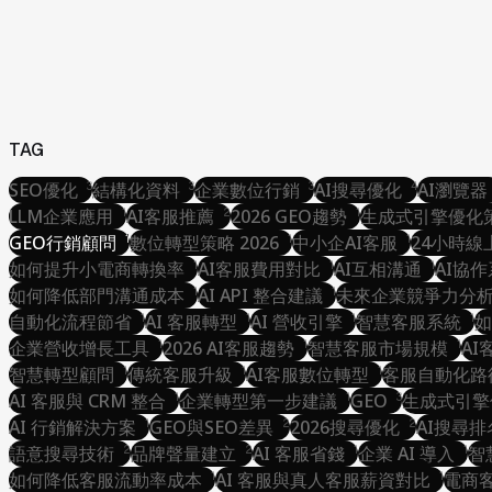
TAG
SEO優化
結構化資料
企業數位行銷
AI搜尋優化
AI瀏覽器
3
3
3
4
SEO優化
LLM企業應用
結構化資料
AI客服推薦
企業數位行銷
2026 GEO趨勢
AI搜尋優化
生成式引擎優化
AI瀏覽器
1
2
1
LLM企業應用
GEO行銷顧問
AI客服推薦
數位轉型策略 2026
2026 GEO趨勢
中小企AI客服
生成式引擎優化
24小時線
1
1
1
GEO行銷顧問
如何提升小電商轉換率
數位轉型策略 2026
AI客服費用對比
中小企AI客服
AI互相溝通
24小時線
AI協
1
1
1
如何提升小電商轉換率
如何降低部門溝通成本
AI客服費用對比
AI API 整合建議
AI互相溝通
未來企業競爭力分
AI協
1
1
如何降低部門溝通成本
自動化流程節省
AI 客服轉型
AI API 整合建議
AI 營收引擎
未來企業競爭力分
智慧客服系統
如
1
1
1
1
自動化流程節省
企業營收增長工具
AI 客服轉型
2026 AI客服趨勢
AI 營收引擎
智慧客服市場規模
智慧客服系統
AI
如
1
1
1
企業營收增長工具
智慧轉型顧問
傳統客服升級
2026 AI客服趨勢
AI客服數位轉型
智慧客服市場規模
客服自動化路
AI
1
1
1
智慧轉型顧問
AI 客服與 CRM 整合
傳統客服升級
企業轉型第一步建議
AI客服數位轉型
GEO
客服自動化路
生成式引擎
1
1
3
AI 客服與 CRM 整合
AI 行銷解決方案
GEO與SEO差異
企業轉型第一步建議
2026搜尋優化
GEO
生成式引擎
AI搜尋排
1
2
2
AI 行銷解決方案
語意搜尋技術
品牌聲量建立
GEO與SEO差異
AI 客服省錢
2026搜尋優化
企業 AI 導入
AI搜尋排
智
2
2
1
1
語意搜尋技術
如何降低客服流動率成本
品牌聲量建立
AI 客服與真人客服薪資對比
AI 客服省錢
企業 AI 導入
電商
智
1
1