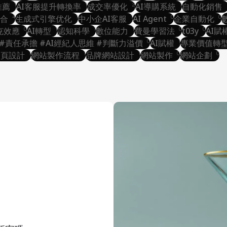
推薦
客服優化
AI客服提升轉換率
AI客服取代人類
成交率優化
人機協作模式
AI導購系統
AI 客服價值
自動化銷售
真人客
1
1
2
1
整合
推薦
生成式引擎优化
AI客服提升轉換率
中小企AI客服
成交率優化
AI Agent
AI導購系統
企業自動化
自動化銷售
4
1
1
0
0
整合
克效應
生成式引擎优化
AI轉型
認知科學
中小企AI客服
數位能力
AI Agent
費曼學習法
企業自動化
t03y
AI賦
0
1
1
1
0
0
 #責任承擔 #AI經紀人思維 #判斷力溢價
克效應
AI轉型
認知科學
數位能力
費曼學習法
AI賦權
專業價值轉
t03y
AI賦
0
1
 #責任承擔 #AI經紀人思維 #判斷力溢價
網頁設計
網站製作流程
品牌網站設計
網站製作
AI賦權
網站企劃
專業價值轉
1
1
1
0
0
網頁設計
網站製作流程
品牌網站設計
網站製作
網站企劃