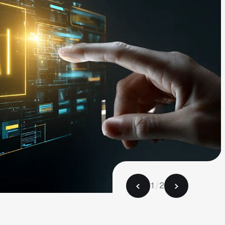
1
/
2
2