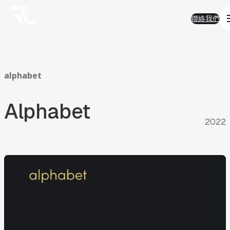
01
Work
跳
Work
聯絡我們
至
熱門精選
聯絡我們
主
AI 智能
要
品牌形象
內
半導體科技
容
電子商務
金融服務
alphabet
房地產
企業應用
Alphabet
永續發展
02
Solution
2022
Solution
AI智能客服
AI搜尋優化
SEO搜尋優化
房地產業
ESG
電商平台
03
FAQ
FAQ
AI與搜尋趨勢
AI智能客服
產業經驗及ESG