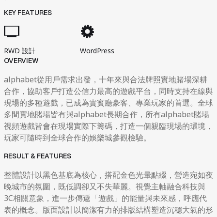
KEY FEATURES
RWD 設計
WordPress
OVERVIEW
alphabet從用戶需求出發，十年來與合法牌照實地賭場深耕
合作，協助客戶打造公信力最高的遊戲平台，同時支持在線與
現場的多種遊戲，已成為貴賓廳豪客、專業玩家的首選。全球
多間實地賭場皆有與alphabet長期合作，所有alphabet賭場
視頻遊戲皆會在現場實際下籌碼，打造一個親臨現場的環境，
玩家可隨時到全球合作的娛樂城參觀檢驗。
RESULT & FEATURES
整體設計以黑色基底為核心，搭配金色光暈點綴，營造宛如夜
晚城市的氛圍，既低調卻又不失華麗。視覺主軸融合科技與
3C相關意象，進一步傳遞「遊戲」的能量與未來感，呼應代
表的概念。版面設計以簡潔有力的排版結構塑造沉穩大氣的形