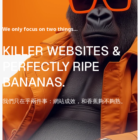
We
only
focus
on
two
things…
KILLER
WEBSITES
&
PERFECTLY
RIPE
BANANAS.
我們只在乎兩件事：網站成效，和香蕉夠不夠熟。