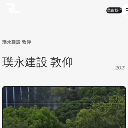
01
Work
跳
Work
聯絡我們
至
熱門精選
聯絡我們
主
AI 智能
要
品牌形象
內
半導體科技
容
電子商務
金融服務
璞永建設
敦仰
房地產
企業應用
璞永建設
敦仰
永續發展
02
Solution
2021
Solution
AI智能客服
AI搜尋優化
SEO搜尋優化
房地產業
ESG
電商平台
03
FAQ
FAQ
AI與搜尋趨勢
AI智能客服
產業經驗及ESG