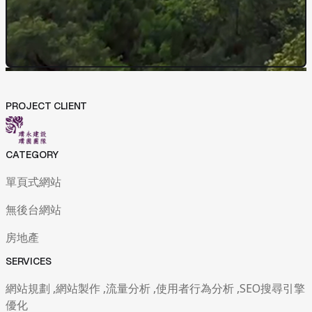
網站開發與管理
成效與優化策略
04
News
05
News
Contact Us
Contact Us
PROJECT CLIENT
CATEGORY
單頁式網站
無後台網站
房地產
SERVICES
網站規劃 ,網站製作 ,流量分析 ,使用者行為分析 ,SEO搜尋引擎
優化