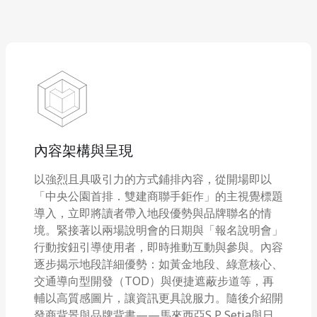
內容架構與呈現
以強烈且具吸引力的方式鋪排內容，從開場即以
「中央公園首排．雙建商聯手鉅作」的主視覺標題
導入，立即將讀者帶入地段優勢與品牌聯名的情
境。緊接著以兩場說明會的日期與「報名說明會」
行動按鈕引導使用者，即時推動互動與參與。內容
逐步揭示地段詳細優勢：如黃金地段、綠意核心、
交通導向型開發（TOD）與便捷遮蔽步道等，再
輔以高質感圖片，讓資訊更具說服力。隨後介紹開
發商背景與品牌背書——馬來西亞S P Setia與日