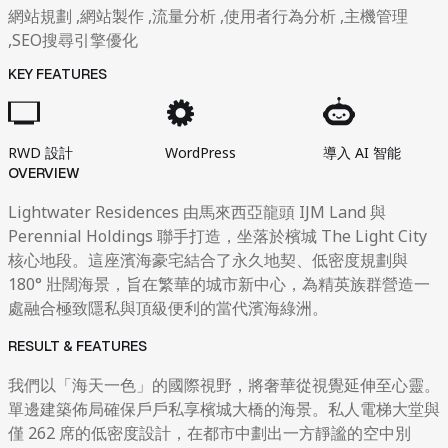
網站規劃 ,網站製作 ,流量分析 ,使用者行為分析 ,主機管理
,SEO搜尋引擎優化
KEY FEATURES
RWD 設計
WordPress
導入 AI 智能
OVERVIEW
Lightwater Residences 由馬來西亞龍頭 IJM Land 與
Perennial Holdings 聯手打造，坐落於檳城 The Light City
核心地段。這座濱海豪宅結合了永久地契、低密度規劃與
180° 壯闊海景，旨在繁華的城市新中心，為精英族群營造一
處融合極致隱私與頂級便利的當代濱海綠洲。
RESULT & FEATURES
我們以「海天一色」的國際視野，將奢華從視覺延伸至心靈。
單邊建築佈局確保戶戶私享檳城大橋的海景。私人電梯大堂與
僅 262 席的低密度設計，在都市中劃出一方靜謐的空中別