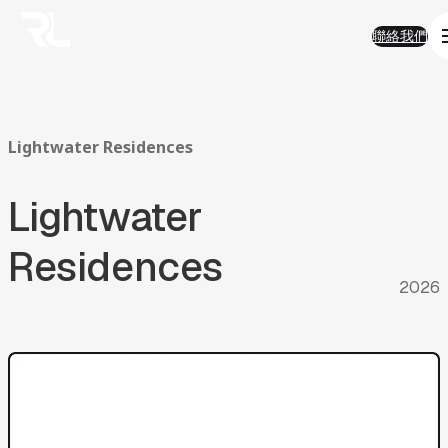
01
Work
跳
Work
聯絡我們
至
熱門精選
聯絡我們
主
AI 智能
要
品牌形象
內
半導體科技
容
電子商務
金融服務
Lightwater
Residences
房地產
企業應用
Lightwater
永續發展
02
Solution
Solution
AI智能客服
Residences
AI搜尋優化
2026
SEO搜尋優化
房地產業
ESG
電商平台
03
FAQ
FAQ
AI與搜尋趨勢
AI智能客服
產業經驗及ESG