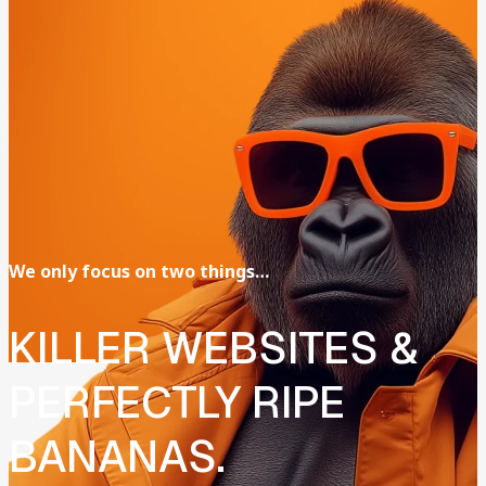
We
only
focus
on
two
things…
KILLER
WEBSITES
&
PERFECTLY
RIPE
BANANAS.