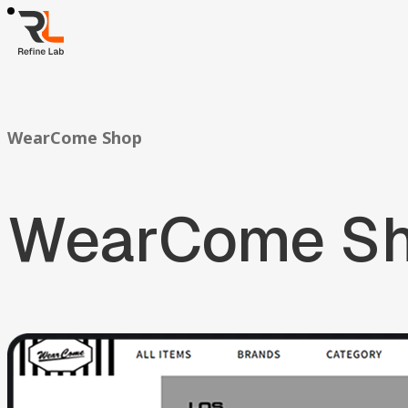
01
Work
跳
Work
至
熱門精選
AI 智能
品牌形象
半導體科技
電子商務
金融服務
房
02
Solution
主
Solution
要
AI智能客服
AI搜尋優化
SEO搜尋優化
房地產業
ESG
電商平台
03
FAQ
內
FAQ
容
AI與搜尋趨勢
AI智能客服
產業經驗及ESG
網站開發與管理
成
04
News
WearCome
Shop
05
News
Contact Us
Contact Us
WearCome
S